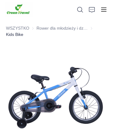
WSZYSTKO
Rower dla młodzieży i dzieci, motorower, hulajnoga, ATV
Rower dla młodzieży i d
Kids Bike
Dom
Produkty
O nas
Wiadomości i przypadki współpracy
Bazy produkcyjne i procesy
Wsparcie