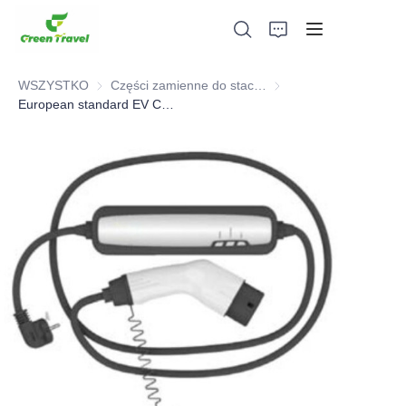
WSZYSTKO
Części zamienne do stacji ładowania pojazdów elektrycznych
Części zamienne do stac
European standard EV Charging Mode 2 (IP-CPD)
Dom
Produkty
O nas
Wiadomości i przypadki współpracy
Bazy produkcyjne i procesy
Wsparcie