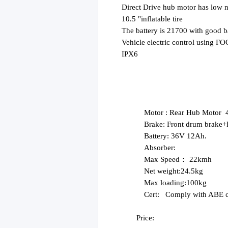
Direct Drive hub motor has low n
10.5 "inflatable tire
The battery is 21700 with good ba
Vehicle electric control using F
IPX6
Motor :
Rear Hub Motor
Brake:
Front drum brake+R
Battery:
36V
12
Ah.
Absorber:
Max Speed： 22kmh
Net weight:
2
4.5kg
Max loading:100kg
Cert:
Comply with ABE ce
Price: