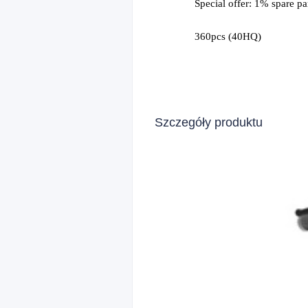
Special offer: 1% spare par
36
0
pcs (40HQ)
Szczegóły produktu