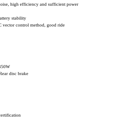
oise, high efficiency and sufficient power
ttery stability
OC vector control method, good ride
45
0W
ear disc brake
rtification