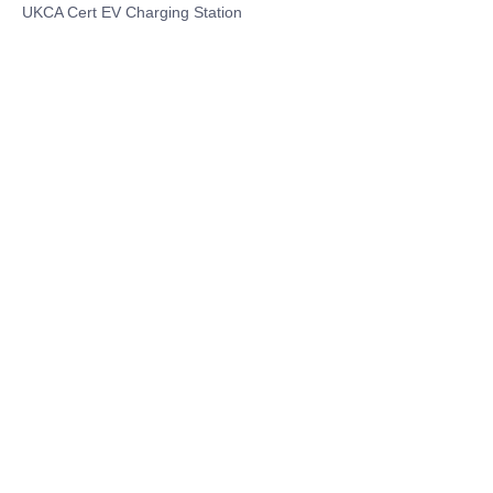
UKCA Cert EV Charging Station
UL EV Charging Station
AC EV Charger
Energy Storage Products
Solar Energy Products
Electric Environmental Sanitation Vehicle
Contact US
Shanghai Teso Technology Co.,Ltd
Tel No: 86-21-58359002
Mobile No: 86-15601723800
WhatsAPP: +852 5779 2414