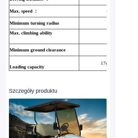
Max. speed
：
40KM/h
Minimum turning radius
3.5m
Max. climbing ability
25%
Minimum ground clearance
175mm
17units/40HQ
Loading capacity
Szczegóły produktu