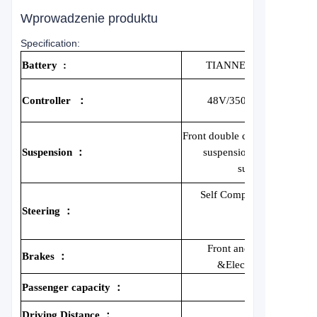
Wprowadzenie produktu
Specification:
Battery
:
TIANNENG 48V 155A
Controller
：
48V/350A AC Controlle
Front double cross arm indep
Suspension
：
suspension/rear leaf sprin
suspension
Self Compensating" Rack
Steering
：
Pinion"
Steering
Front and rear disc brak
Brakes
：
&Electronic parking
Passenger capacity
：
4
Driving Distance
：
80km