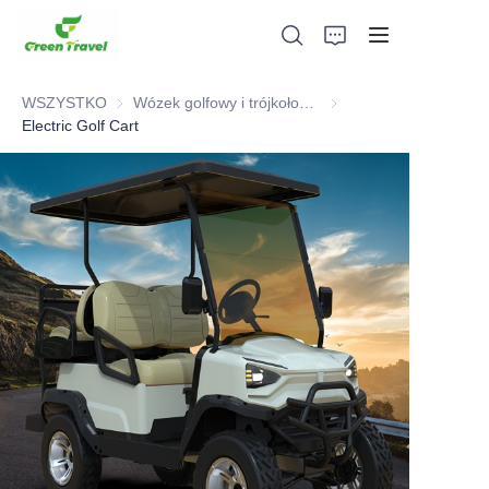
WSZYSTKO
Wózek golfowy i trójkołowiec elektryczny ATV
Wózek golfowy i trójkoł
Electric Golf Cart
Dom
Produkty
O nas
Wiadomości i przypadki współpracy
Bazy produkcyjne i procesy
Wsparcie