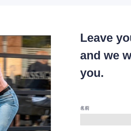
Leave yo
and we wi
you.
名前