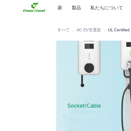
家
製品
私たちについて
すべて
AC EV充電器
AC EV充電器