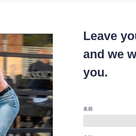
Leave yo
and we wi
you.
名前