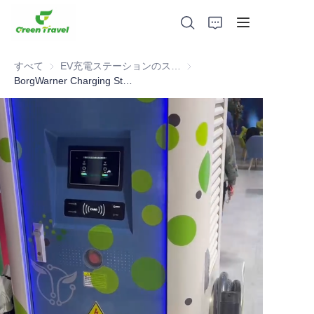
すべて
EV充電ステーションのスペアパーツ
EV充電ステーションのスペア
BorgWarner Charging Station Cable Cases
家
製品
私たちについて
ニュースと協力事例
製造拠点とプロセス
サポート