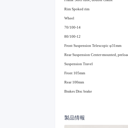
Rim Spoked rim
Wheel
70/100-14
80/100-12
Front Suspension Telescopic φ31mm
Rear Suspension Center-mounted, preloa
Suspension Travel
Front 105mm
Rear 100mm
Brakes Disc brake
製品情報