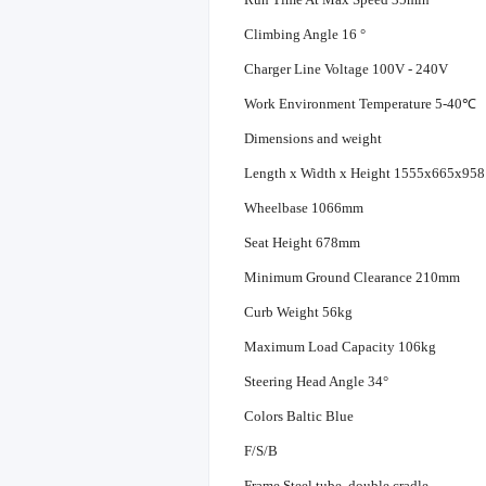
Climbing Angle 16 °
Charger Line Voltage 100V - 240V
Work Environment Temperature 5-40℃
Dimensions and weight
Length x Width x Height 1555x665x95
Wheelbase 1066mm
Seat Height 678mm
Minimum Ground Clearance 210mm
Curb Weight 56kg
Maximum Load Capacity 106kg
Steering Head Angle 34°
Colors Baltic Blue
F/S/B
Frame Steel tube, double cradle