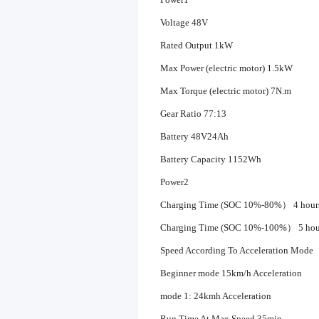
Voltage 48V
Rated Output 1kW
Max Power (electric motor) 1.5kW
Max Torque (electric motor) 7N.m
Gear Ratio 77:13
Battery 48V24Ah
Battery Capacity 1152Wh
Power2
Charging Time (SOC 10%-80%） 4 hour
Charging Time (SOC 10%-100%） 5 hou
Speed According To Acceleration Mode
Beginner mode 15km/h Acceleration
mode 1: 24kmh Acceleration
Run Time At Max Speed 35min