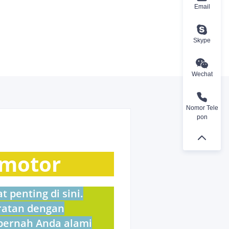
Email
Skype
Wechat
Nomor Tele
pon
 motor
 penting di sini.
ratan dengan
 pernah Anda alami