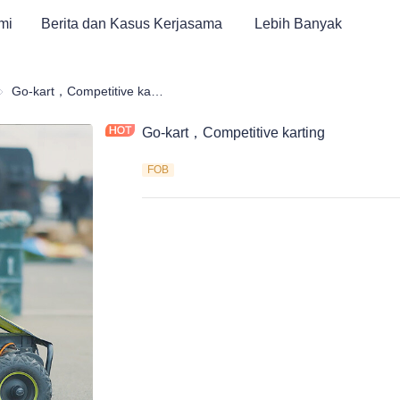
mi
Berita dan Kasus Kerjasama
Lebih Banyak
epeda Anak Muda, Sepeda Trail, Skuter, ATV
Go-kart，Competitive karting
Go-kart，Competitive karting
FOB