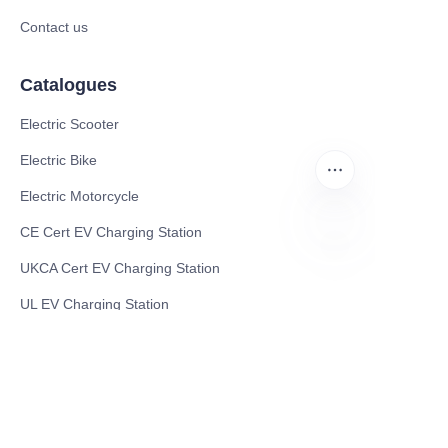
Contact us
Catalogues
Electric Scooter
Electric Bike
Electric Motorcycle
CE Cert EV Charging Station
UKCA Cert EV Charging Station
HIN
UL EV Charging Station
AC EV Charger
Energy Storage Products
Solar Energy Products
Electric Environmental Sanitation Vehicle