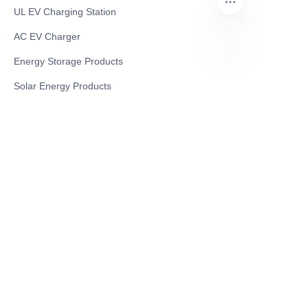
UL EV Charging Station
AC EV Charger
Energy Storage Products
HIN
Solar Energy Products
Electric Environmental Sanitation Vehicle
Contact US
Shanghai Teso Technology Co.,Ltd
Tel No: 86-21-58359002
Mobile No: 86-15601723800
WhatsAPP: +852 5779 2414
Address: Rm2302, Building A, 1088 New