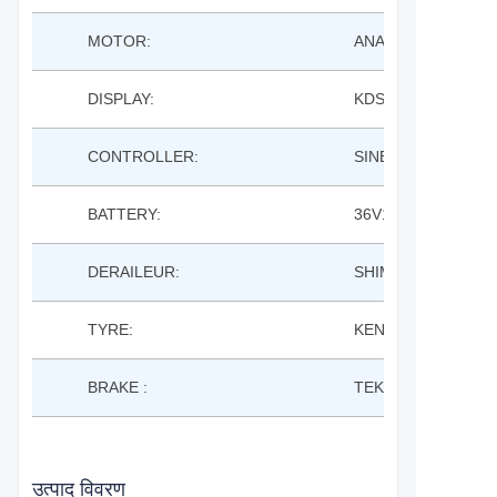
MOTOR:
ANANDA M131SD 
DISPLAY:
KDS KD21C LCD
CONTROLLER:
SINE WAVE
BATTERY:
36V14AH LISHEN 
DERAILEUR:
SHIMANO 8S
TYRE:
KENDA K1068 700*
BRAKE :
TEKTRO M280 MEC
उत्पाद विवरण