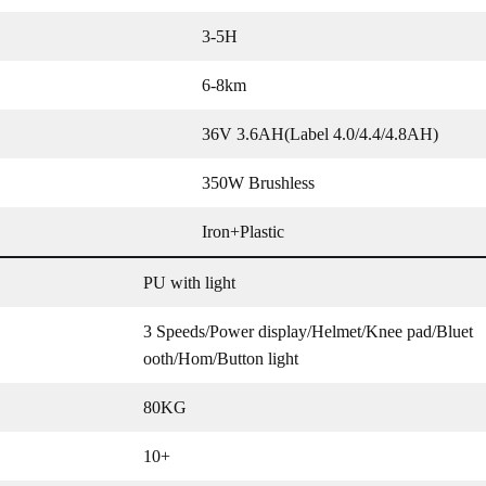
3-5H
6-8km
36V 3.6AH(Label 4.0/4.4/4.8AH)
350W Brushless
Iron+Plastic
PU with light
3 Speeds/Power display/Helmet/Knee pad/Bluet
ooth/Hom/Button light
80KG
10+