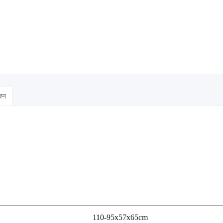
श्न
110-95x57x65cm