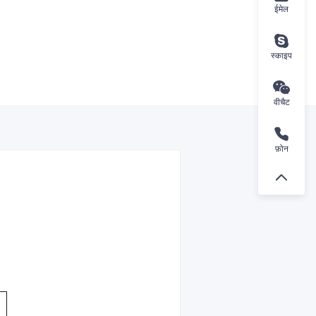
ईमेल
स्काइप
वीचैट
फ़ोन