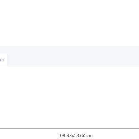
श्न
108-93x53x65cm