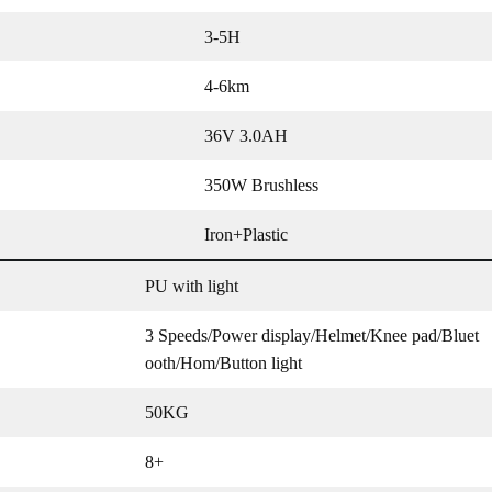
3-5H
4-6km
36V 3.0AH
350W Brushless
Iron+Plastic
PU with light
3 Speeds/Power display/Helmet/Knee pad/Bluet
ooth/Hom/Button light
50KG
8+