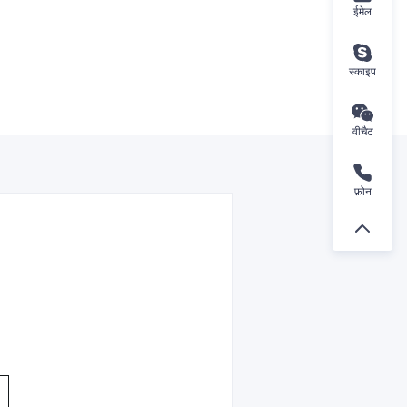
ईमेल
स्काइप
वीचैट
फ़ोन