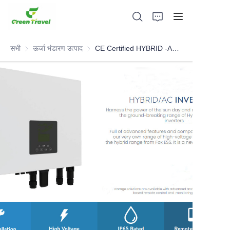
सभी
ऊर्जा भंडारण उत्पाद
ऊर्जा भंडारण उत्पाद
CE Certified HYBRID -AC INVERTERS(all-in-one energy storage)
घर
उत्पादों
हमारे बारे में
समाचार और सहयोग मामले
विनिर्माण आधार और प्रक्रिया
सहायता