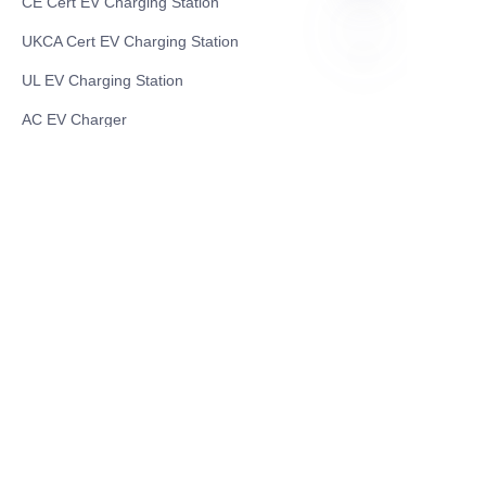
CE Cert EV Charging Station
UKCA Cert EV Charging Station
UL EV Charging Station
HIN
AC EV Charger
Energy Storage Products
Solar Energy Products
Electric Environmental Sanitation Vehicle
Contact US
Shanghai Teso Technology Co.,Ltd
Tel No: 86-21-58359002
Mobile No: 86-15601723800