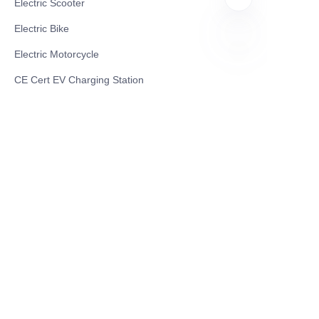
Electric Scooter
Electric Bike
Electric Motorcycle
HIN
CE Cert EV Charging Station
UKCA Cert EV Charging Station
UL EV Charging Station
AC EV Charger
Energy Storage Products
Solar Energy Products
Electric Environmental Sanitation Vehicle
Contact US