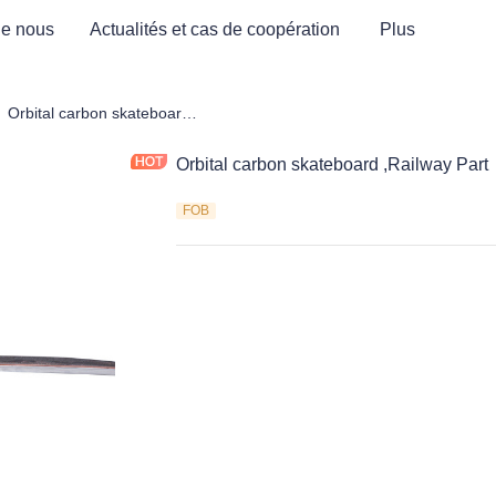
de nous
Actualités et cas de coopération
Plus
èces et équipements pour l'industrie ferroviaire
Orbital carbon skateboard ,Railway Part
Orbital carbon skateboard ,Railway Part
FOB