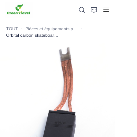
TOUT
Pièces et équipements pour l'industrie ferroviaire
Pièces et équipements pour l'in
Orbital carbon skateboard ,Railway Part
Maison
Produits
À propos de nous
Actualités et cas de coopération
Bases et processus de fabrication
Soutien