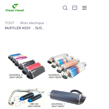
TOUT
Moto électrique
Moto électrique
MUFFLER ASSY ，SUSPENSION PARTS,Motorcycle Parts
Maison
Produits
À propos de nous
Actualités et cas de coopération
Bases et processus de fabrication
Soutien