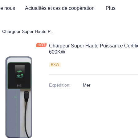
de nous
Actualités et cas de coopération
Plus
rne de recharge EV certifiée CE
Chargeur Super Haute Puissance Certifié CE 240KW-360KW-480KW-600KW
Chargeur Super Haute Puissance Cert
600KW
EXW
Expédition
:
Mer