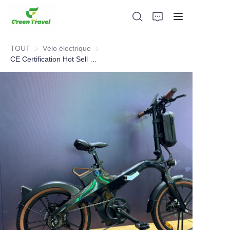
TOUT
Vélo électrique
Vélo électrique
CE Certification Hot Sell Foldable Electric Bike
Maison
Produits
À propos de nous
Actualités et cas de coopération
Bases et processus de fabrication
Soutien