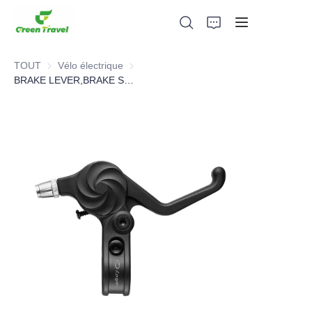
TOUT
Vélo électrique
Vélo électrique
BRAKE LEVER,BRAKE SYSTEM，BICYCLE PARTS
Maison
Produits
À propos de nous
Actualités et cas de coopération
Bases et processus de fabrication
Soutien