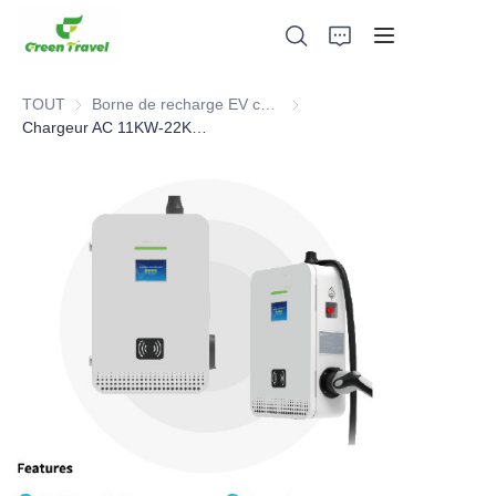
TOUT
Borne de recharge EV certifiée UKCA
Borne de recharge EV certifi
Chargeur AC 11KW-22KW certifié UKCA AU-NZ
Maison
Produits
À propos de nous
Actualités et cas de coopération
Bases et processus de fabrication
Soutien