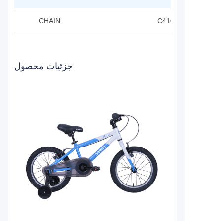
CHAIN
C410 1/2*1/8*72L
جزئیات محصول