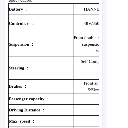
Specification:
Battery
:
TIANNENG 48V 155A
Controller
：
48V/350A AC Controlle
Front double cross arm indep
Suspension
：
suspension/rear leaf sprin
suspension
Self Compensating" Rack
Steering
：
Pinion"
Steering
Front and rear disc brak
Brakes
：
&Electronic parking
Passenger capacity
：
4
Driving Distance
：
80km
Max. speed
：
40KM/h