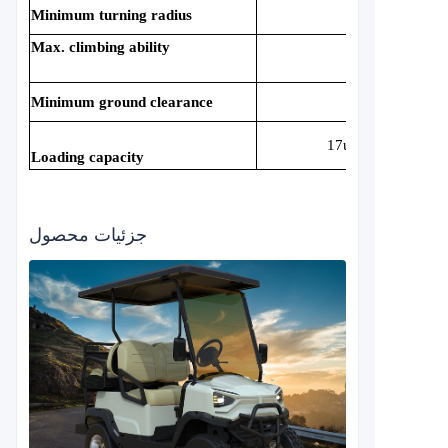
Minimum turning radius
3.5m
Max. climbing ability
25%
Minimum ground clearance
175mm
17units/40HQ
Loading capacity
جزئیات محصول