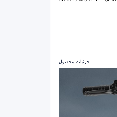
Certs:CE,EMC,LVD,ROHS,MSD
جزئیات محصول