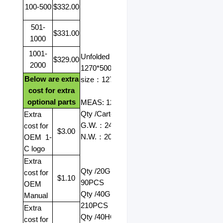
100-500
$332.00
501-
$331.00
1000
1001-
Unfolded size
：
$329.00
2000
1270*500*1030mm
Folded
Below are extra
size
：
1270*500*540mm
cost for extra
optional parts
MEAS: 128*29*65CM
Qty /Carton: 1 PC
Extra
G.W.
：
24kg
cost for
$3.00
N.W.
：
20kg
OEM
1-
C logo
Extra
Qty /20GP
：
cost for
$1.10
90PCS
OEM
Qty /40GP
：
Manual
210PCS
Extra
Qty /40HQ
：
240PCS
cost for