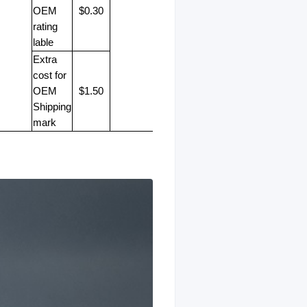
OEM
$0.30
rating
lable
Extra
cost for
OEM
$1.50
Shipping
mark