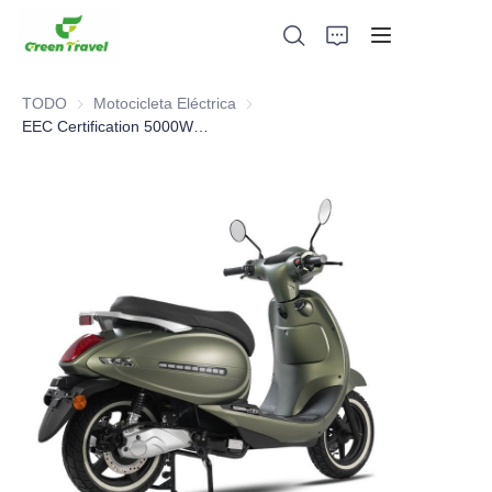
TODO
Motocicleta Eléctrica
Motocicleta Eléctrica
EEC Certification 5000W High End Electric Motorcycle for European
Hogar
Productos
Sobre nosotros
Noticias y casos de cooperación
Bases y procesos de fabricación
Apoyo