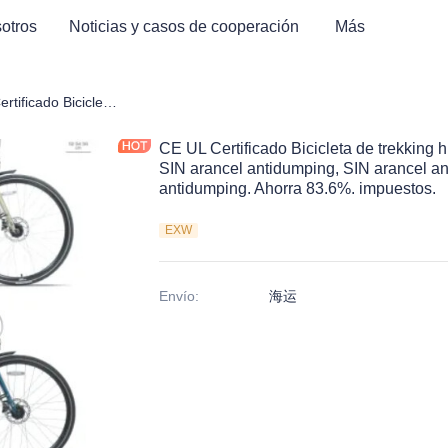
otros
Noticias y casos de cooperación
Más
ctrica
CE UL Certificado Bicicleta de trekking híbrida, SIN arancel antidumping, SIN arancel antidumping, SIN arancel antidumping, SIN arancel antidumping. Ahorra 83.6%. impuestos.
CE UL Certificado Bicicleta de trekking 
SIN arancel antidumping, SIN arancel an
antidumping. Ahorra 83.6%. impuestos.
EXW
Envío
:
海运