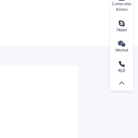
Correo elec
trónico
Skype
Wechat
电话