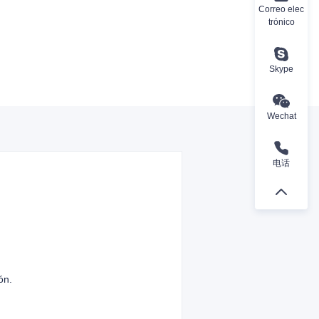
Correo elec
trónico
Skype
Wechat
电话
ón.