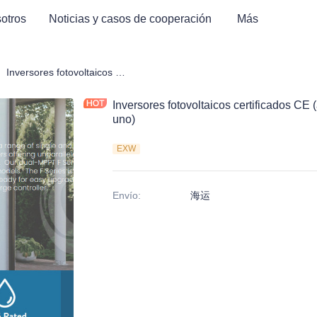
otros
Noticias y casos de cooperación
Más
oductos de Almacenamiento de Energía
Inversores fotovoltaicos certificados CE (almacenamiento de energía todo en uno)
Inversores fotovoltaicos certificados C
uno)
EXW
Envío
:
海运