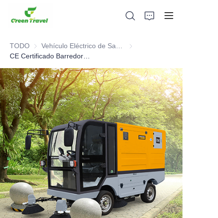
TODO
Vehículo Eléctrico de Saneamiento Ambiental
Vehículo Eléctrico de Saneam
CE Certificado Barredora de cuatro ruedas (Versión compacta)
Hogar
Productos
Sobre nosotros
Noticias y casos de cooperación
Bases y procesos de fabricación
Apoyo