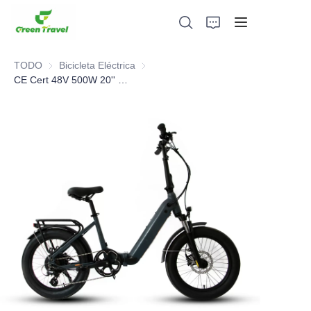
TODO
Bicicleta Eléctrica
Bicicleta Eléctrica
CE Cert 48V 500W 20'' Bicicleta eléctrica plegable con neumático grueso
Hogar
Productos
Sobre nosotros
Noticias y casos de cooperación
Bases y procesos de fabricación
Apoyo