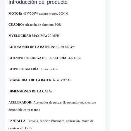
Introducción del producto
MOTOR:
48V/500W
trasero
motor, 60N.M
CUADRO:
Aleación de aluminio 6061
M
VELOCIDAD MÁXIMA:
20 MPH
AUTONOMÍA DE LA BATERÍA
: 40-50 Millas*
B
TIEMPO DE CARGA DE LA BATERÍA:
4-6 horas
B
TIPO DE BATERÍA:
Iones de litio
B
CAPACIDAD DE LA BATERÍA:
48V/1
3
Ah
DIMENSIONES DE LA CAJA:
ACELERADOR:
Acelerador de pulgar (la potencia está siempre
disponible en tu mano)
PANTALLA:
Pantalla, función Bluetooth, aplicación, modo de
caminar a 6 km/h