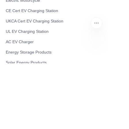
Electric Motorcycle
CE Cert EV Charging Station
UKCA Cert EV Charging Station
UL EV Charging Station
AC EV Charger
Energy Storage Products
ES
Solar Energy Products
Electric Environmental Sanitation Vehicle
Contact US
Shanghai Teso Technology Co.,Ltd
Tel No: 86-21-58359002