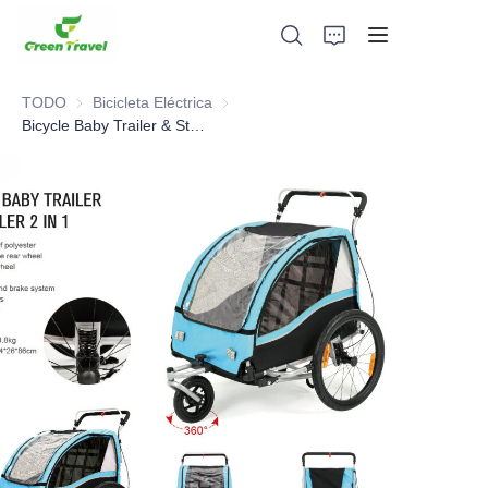
TODO
Bicicleta Eléctrica
Bicicleta Eléctrica
Bicycle Baby Trailer & Stroller 2 in 1
Hogar
Productos
Sobre nosotros
Noticias y casos de cooperación
Bases y procesos de fabricación
Apoyo