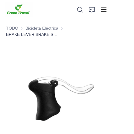
TODO
Bicicleta Eléctrica
Bicicleta Eléctrica
BRAKE LEVER,BRAKE SYSTEM，BICYCLE PARTS
Hogar
Productos
Sobre nosotros
Noticias y casos de cooperación
Bases y procesos de fabricación
Apoyo