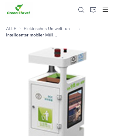
ALLE
Elektrisches Umwelt- und Sanitärfahrzeug
Elektrisches Umwelt- und Sani
Intelligenter mobiler Mülleimer
Heim
Produkte
Über uns
Neuigkeiten und Kooperationsfälle
Fertigungsgrundlagen und -prozesse
Unterstützung