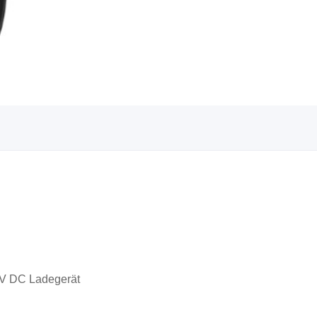
EV D
C Ladegerät