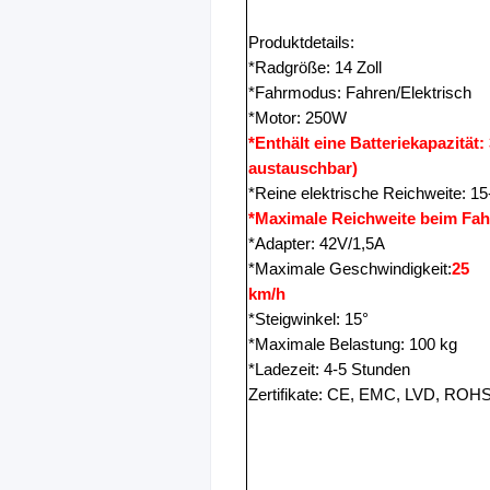
Produktdetails:
*Radgröße: 14 Zoll
*Fahrmodus: Fahren/Elektrisch
*Motor: 250W
*Enthält eine Batteriekapazitä
austauschbar)
*Reine elektrische Reichweite: 1
*Maximale Reichweite beim Fah
*Adapter: 42V/1,5A
*Maximale Geschwindigkeit:
25
km/h
*Steigwinkel: 15°
*Maximale Belastung: 100 kg
*Ladezeit: 4-5 Stunden
Zertifikate: CE, EMC, LVD, RO