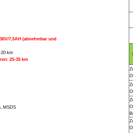
t: 36V/7,5AH (abnehmbar und
5-20 km
ren: 25-35 km
Z
O
Z
O
Z
O
HS, MSDS
B
Z
O