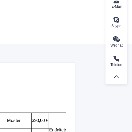
E-Mail
Skype
Wechat
Telefon
Muster
390,00 €
Entfaltete Größe
：