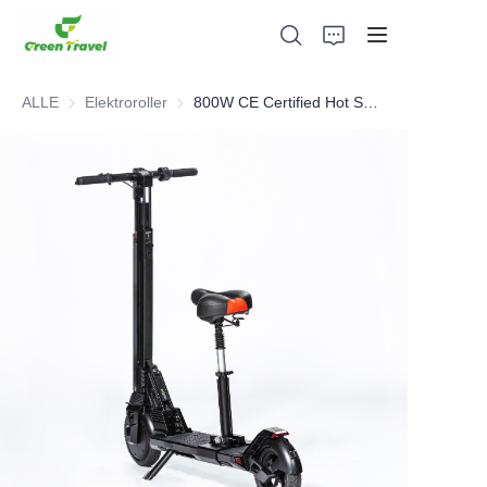
ALLE
Elektroroller
Elektroroller
800W CE Certified Hot Sell Electric Scooter Only 215USD
Heim
Produkte
Über uns
Neuigkeiten und Kooperationsfälle
Fertigungsgrundlagen und -prozesse
Unterstützung