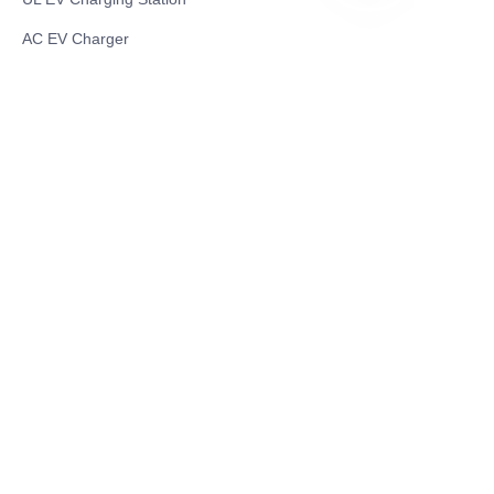
DE
AC EV Charger
Energy Storage Products
Solar Energy Products
Electric Environmental Sanitation Vehicle
Contact US
Shanghai Teso Technology Co.,Ltd
Tel No: 86-21-58359002
Mobile No: 86-15601723800
WhatsAPP: +852 5779 2414
Address: Rm2302, Building A, 1088 New
Jinqiao Road, Pudong Area, Shanghai,