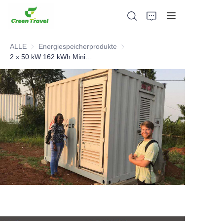
ALLE
Energiespeicherprodukte
Energiespeicherprodukte
2 x 50 kW 162 kWh Minigrid Rwanda Fall
Heim
Produkte
Über uns
Neuigkeiten und Kooperationsfälle
Fertigungsgrundlagen und -prozesse
Unterstützung