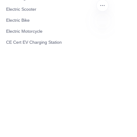
Electric Scooter
Electric Bike
Electric Motorcycle
CN
CE Cert EV Charging Station
UKCA Cert EV Charging Station
UL EV Charging Station
AC EV Charger
Energy Storage Products
Solar Energy Products
Electric Environmental Sanitation Vehicle