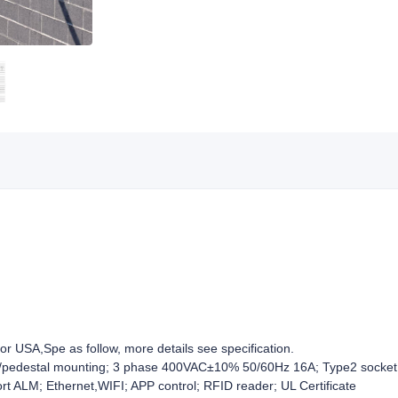
r USA,Spe as follow, more details see specification.
pedestal mounting; 3 phase 400VAC±10% 50/60Hz 16A; Type2 socket; 
port ALM; Ethernet,WIFI; APP control; RFID reader; UL Certificate