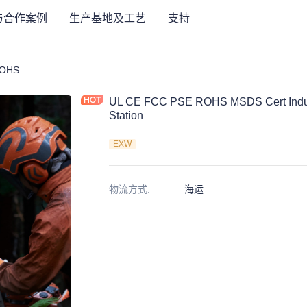
与合作案例
生产基地及工艺
支持
UL CE FCC PSE ROHS MSDS Cert Industrial Fieldwork Portable Power Station
UL CE FCC PSE ROHS MSDS Cert Indust
Station
EXW
物流方式
:
海运