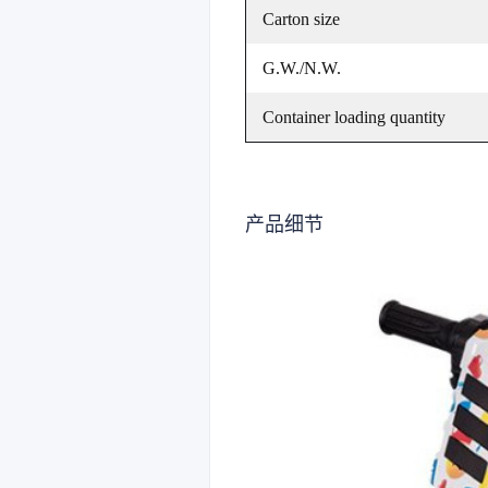
Carton size
G.W./N.W.
Container loading quantity
产品细节