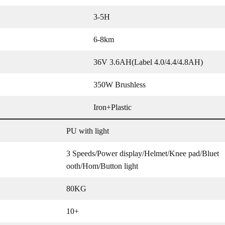
3-5H
6-8km
36V 3.6AH(Label 4.0/4.4/4.8AH)
350W Brushless
Iron+Plastic
PU with light
3 Speeds/Power display/Helmet/Knee pad/Bluet
ooth/Hom/Button light
80KG
10+