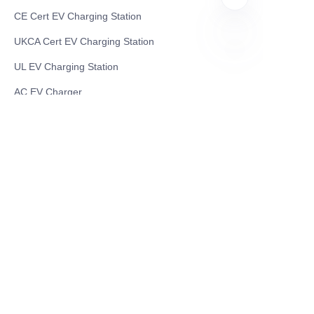
CE Cert EV Charging Station
UKCA Cert EV Charging Station
UL EV Charging Station
CN
AC EV Charger
Energy Storage Products
Solar Energy Products
Electric Environmental Sanitation Vehicle
Contact US
Shanghai Teso Technology Co.,Ltd
Tel No: 86-21-58359002
Mobile No: 86-15601723800