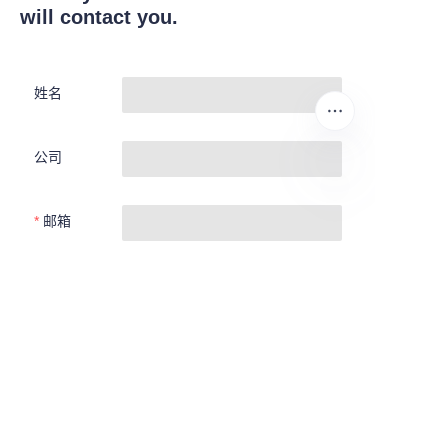
will contact you.
姓名
公司
CN
邮箱
Submit now