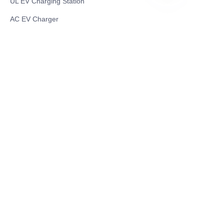
UL EV Charging Station
BN
AC EV Charger
Energy Storage Products
Solar Energy Products
Electric Environmental Sanitation Vehicle
Contact US
Shanghai Teso Technology Co.,Ltd
Tel No: 86-21-58359002
Mobile No: 86-15601723800
WhatsAPP: +852 5779 2414
Address: Rm2302, Building A, 1088 New
Jinqiao Road, Pudong Area, Shanghai,