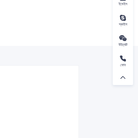
ইমেইল
স্কাইপ
উইচ্যাট
ফোন