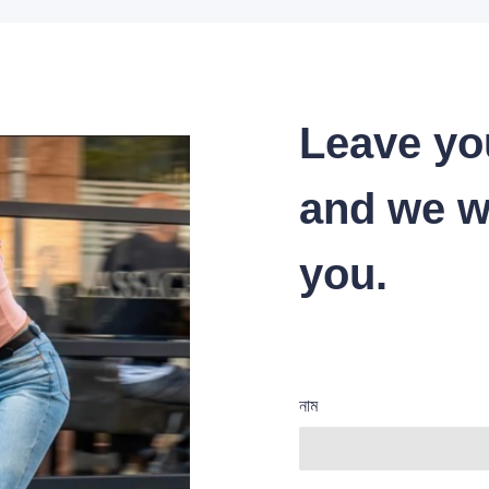
Leave yo
and we wi
you.
নাম