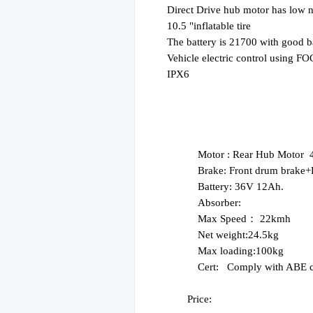
Direct Drive hub motor has low n
10.5 "inflatable tire
The battery is 21700 with good ba
Vehicle electric control using F
IPX6
Motor :
Rear Hub Motor
Brake:
Front drum brake+R
Battery:
36V
12
Ah.
Absorber:
Max Speed： 22kmh
Net weight:
2
4.5kg
Max loading:100kg
Cert:
Comply with ABE ce
Price: