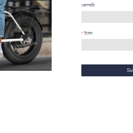
কোম্পানি
ইমেল
Su