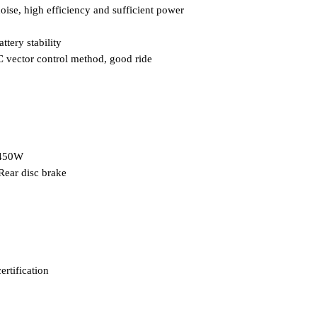
oise, high efficiency and sufficient power
ttery stability
OC vector control method, good ride
45
0W
ear disc brake
rtification