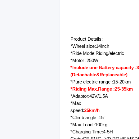
Product Details:
*Wheel size:14inch
*Ride Mode:Riding/electric
*Motor :250W
*Include one Battery capacity :
(Detachable&Replaceable)
*Pure electric range :15-20km
*Riding Max.Range :25-35km
*Adaptor:42V/1.5A
*Max
speed:
25km/h
*Climb angle :15°
*Max Load :100kg
*Charging Time:4-5H