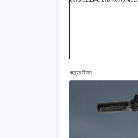
Certs:CE,EMC,LVD,ROHS,MSD
পণ্যের বিবরণ