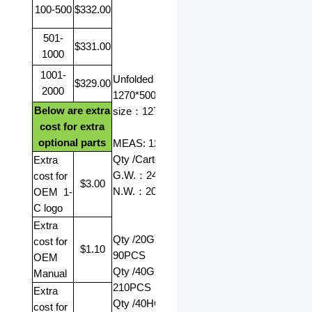
100-500
$332.00
501-
$331.00
1000
1001-
Unfolded size
：
$329.00
2000
1270*500*1030mm
Folded
Below are extra
size
：
1270*500*540mm
cost for extra
optional parts
MEAS: 128*29*65CM
Qty /Carton: 1 PC
Extra
G.W.
：
24kg
cost for
$3.00
N.W.
：
20kg
OEM
1-
C logo
Extra
Qty /20GP
：
cost for
$1.10
90PCS
OEM
Qty /40GP
：
Manual
210PCS
Extra
Qty /40HQ
：
240PCS
cost for