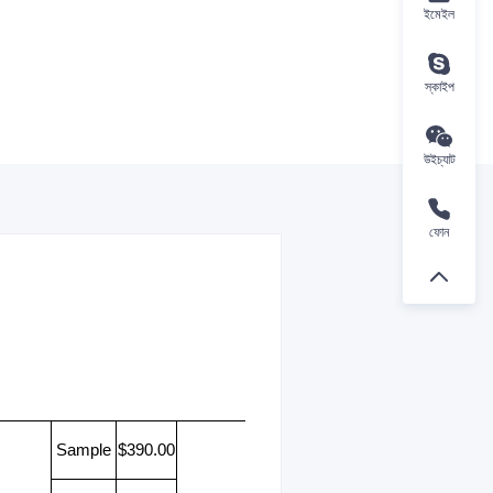
ইমেইল
স্কাইপ
উইচ্যাট
ফোন
Sample
$390.00