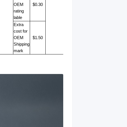
OEM
$0.30
rating
lable
Extra
cost for
OEM
$1.50
Shipping
mark