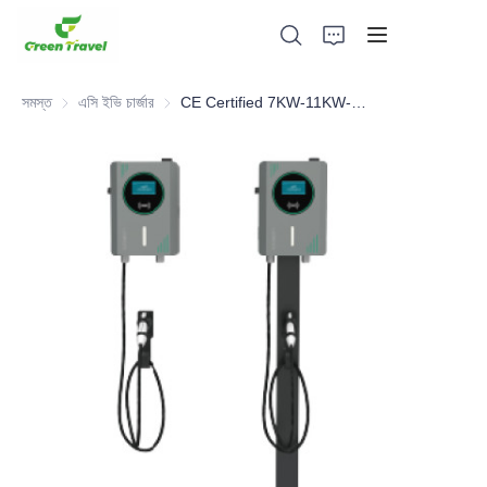
সমস্ত
এসি ইভি চার্জার
এসি ইভি চার্জার
CE Certified 7KW-11KW-22KW AC Charger
হোম
পণ্য
আমাদের সম্পর্কে
সংবাদ এবং সহযোগিতার মামলা
উৎপাদন ভিত্তি এবং প্রক্রিয়া
সমর্থন