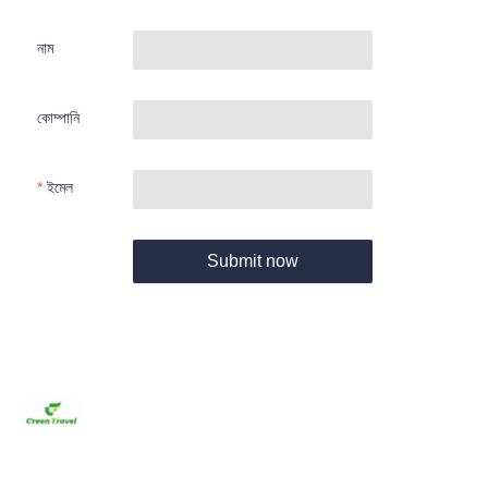
নাম
কোম্পানি
ইমেল
Submit now