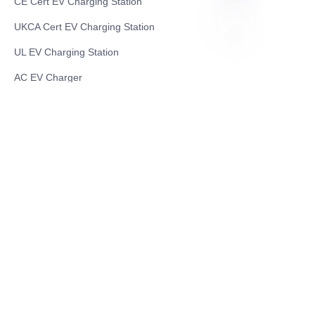
CE Cert EV Charging Station
UKCA Cert EV Charging Station
UL EV Charging Station
BN
AC EV Charger
Energy Storage Products
Solar Energy Products
Electric Environmental Sanitation Vehicle
Contact US
Shanghai Teso Technology Co.,Ltd
Tel No: 86-21-58359002
Mobile No: 86-15601723800